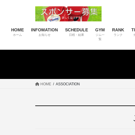
コ
ナ
ン
ビ
テ
ゲ
ン
ー
HOME
INFOMATION
SCHEDULE
GYM
RANK
T
ツ
シ
ホーム
お知らせ
日程・結果
ジム一
ランク
へ
ョ
覧
ス
ン
キ
に
ッ
移
プ
動
HOME
ASSOCIATION