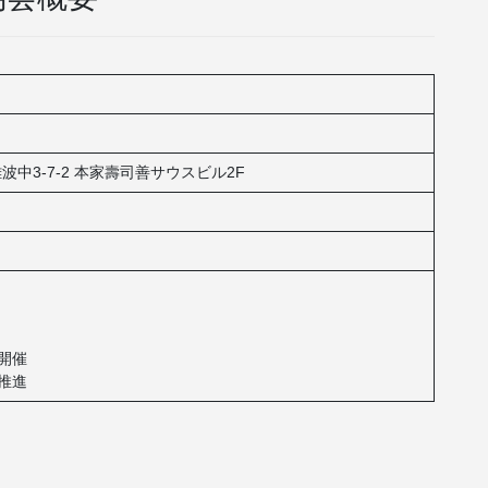
波中3-7-2 本家壽司善サウスビル2F
開催
推進