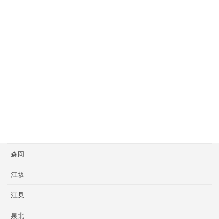
尼崎
尼崎亀谷
川田
斉藤ボクシングスポーツ
新日本大阪
明石
本橋プロボクシング
森岡
江坂
江見
泉北