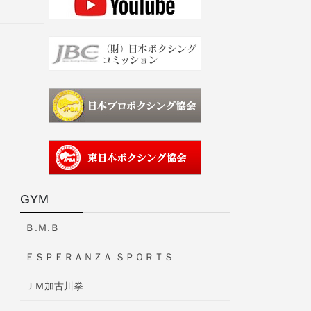
GYM
Ｂ.Ｍ.Ｂ
ＥＳＰＥＲＡＮＺＡ ＳＰＯＲＴＳ
ＪＭ加古川拳