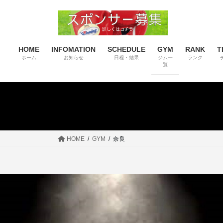
コ
ナ
ン
ビ
テ
ゲ
ン
ー
HOME
INFOMATION
SCHEDULE
GYM
RANK
T
ツ
シ
ホーム
お知らせ
日程・結果
ジム一
ランク
へ
ョ
覧
ス
ン
キ
に
ッ
移
プ
動
HOME
GYM
奈良