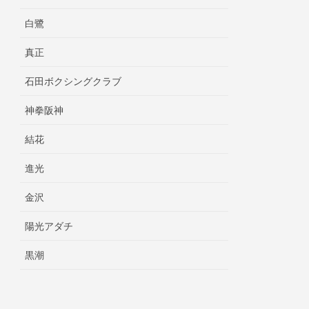
白鷺
真正
石田ボクシングクラブ
神拳阪神
結花
進光
金沢
陽光アダチ
黒潮