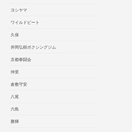
ヨシヤマ
ワイルドビート
久保
井岡弘樹ボクシングジム
京都拳闘会
仲里
倉敷守安
八尾
六島
勝輝