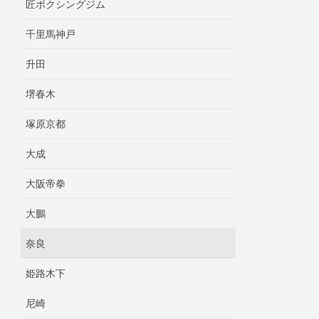
匠ボクシングジム
千里馬神戸
升田
堺春木
塚原京都
大成
大阪帝拳
大鵬
奈良
姫路木下
尼崎