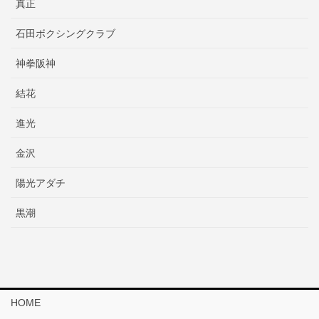
真正
石田ボクシングクラブ
神拳阪神
結花
進光
金沢
陽光アダチ
黒潮
HOME