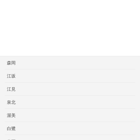
斉藤ボクシングスポーツ
新日本大阪
明石
本橋プロボクシング
森岡
江坂
江見
泉北
渥美
白鷺