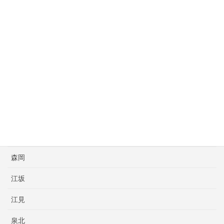
尼崎
尼崎亀谷
川田
斉藤ボクシングスポーツ
新日本大阪
明石
本橋プロボクシング
森岡
江坂
江見
泉北