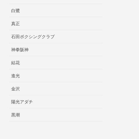
白鷺
真正
石田ボクシングクラブ
神拳阪神
結花
進光
金沢
陽光アダチ
黒潮