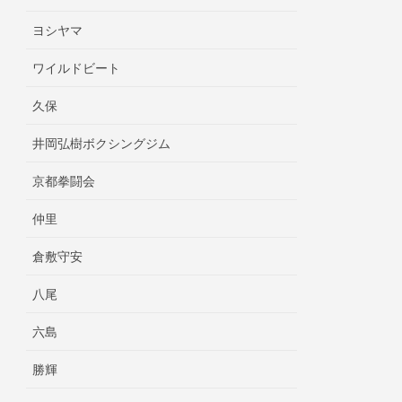
ヨシヤマ
ワイルドビート
久保
井岡弘樹ボクシングジム
京都拳闘会
仲里
倉敷守安
八尾
六島
勝輝