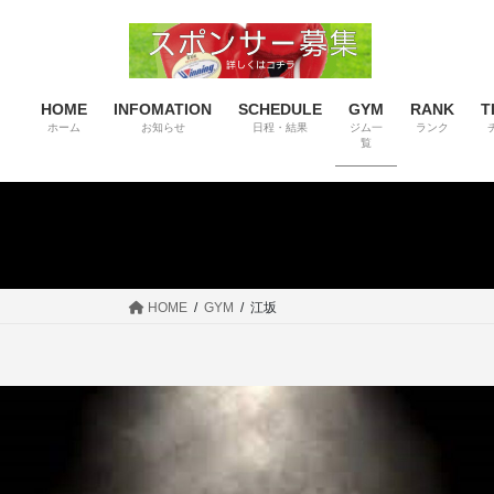
コ
ナ
ン
ビ
テ
ゲ
ン
ー
HOME
INFOMATION
SCHEDULE
GYM
RANK
T
ツ
シ
ホーム
お知らせ
日程・結果
ジム一
ランク
へ
ョ
覧
ス
ン
キ
に
ッ
移
プ
動
HOME
GYM
江坂