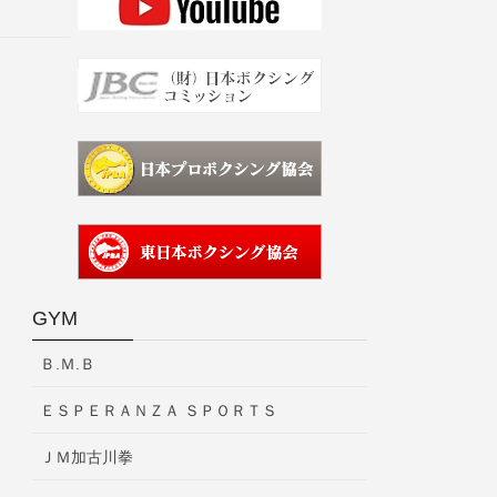
GYM
Ｂ.Ｍ.Ｂ
ＥＳＰＥＲＡＮＺＡ ＳＰＯＲＴＳ
ＪＭ加古川拳