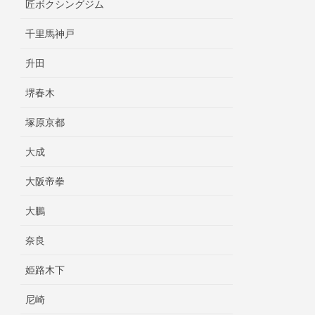
匠ボクシングジム
千里馬神戸
升田
堺春木
塚原京都
大成
大阪帝拳
大鵬
奈良
姫路木下
尼崎