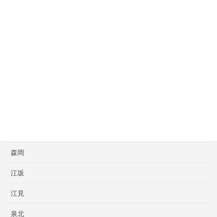
尼崎
尼崎亀谷
川田
斉藤ボクシングスポーツ
新日本大阪
明石
本橋プロボクシング
森岡
江坂
江見
泉北