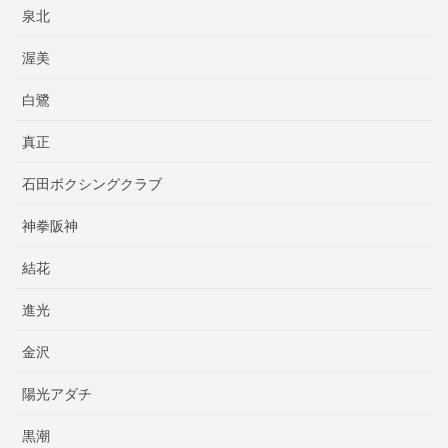
泉北
渥美
白鷺
真正
石田ボクシングクラブ
神拳阪神
結花
進光
金沢
陽光アダチ
黒潮