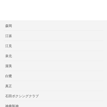
明石
本橋プロボクシング
森岡
江坂
江見
泉北
渥美
白鷺
真正
石田ボクシングクラブ
神拳阪神