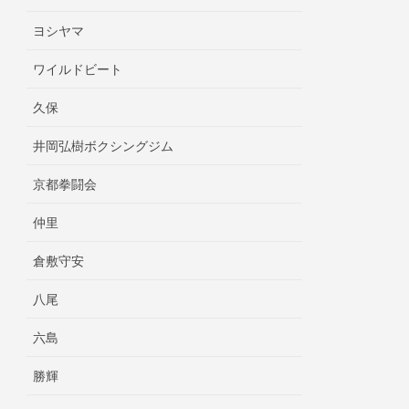
ヨシヤマ
ワイルドビート
久保
井岡弘樹ボクシングジム
京都拳闘会
仲里
倉敷守安
八尾
六島
勝輝