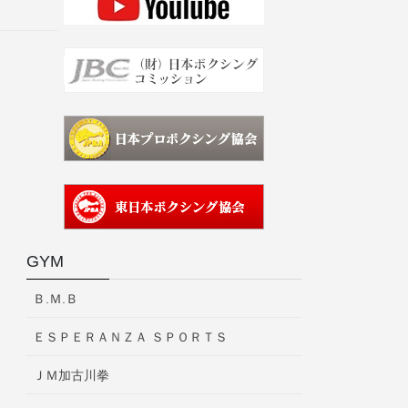
GYM
Ｂ.Ｍ.Ｂ
ＥＳＰＥＲＡＮＺＡ ＳＰＯＲＴＳ
ＪＭ加古川拳