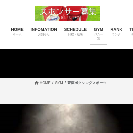
コ
ナ
ン
ビ
テ
ゲ
ン
ー
HOME
INFOMATION
SCHEDULE
GYM
RANK
T
ツ
シ
ホーム
お知らせ
日程・結果
ジム一
ランク
へ
ョ
覧
ス
ン
キ
に
ッ
移
プ
動
HOME
GYM
斉藤ボクシングスポーツ