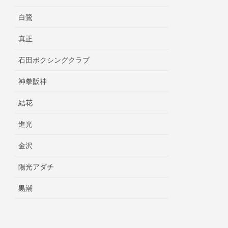
白鷺
真正
石田ボクシングクラブ
神拳阪神
結花
進光
金沢
陽光アダチ
黒潮