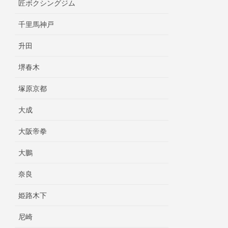
匠ボクシングジム
千里馬神戸
升田
堺春木
塚原京都
大成
大阪帝拳
大鵬
奈良
姫路木下
尼崎