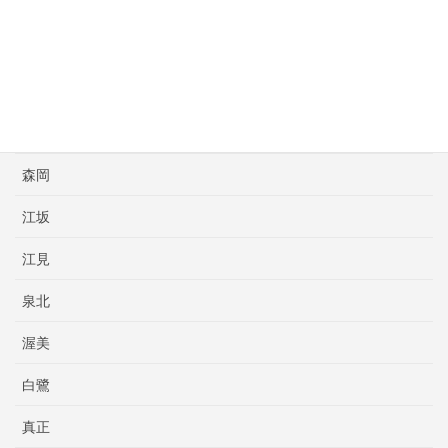
斉藤ボクシングスポーツ
新日本大阪
明石
本橋プロボクシング
森岡
江坂
江見
泉北
渥美
白鷺
真正