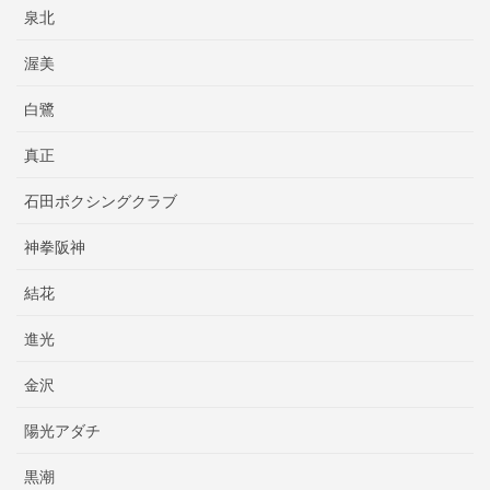
泉北
渥美
白鷺
真正
石田ボクシングクラブ
神拳阪神
結花
進光
金沢
陽光アダチ
黒潮