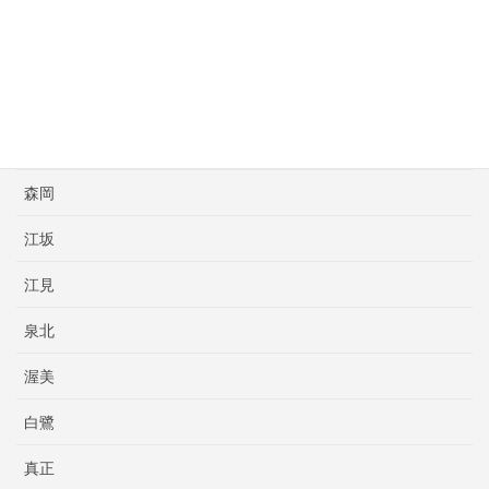
斉藤ボクシングスポーツ
新日本大阪
明石
本橋プロボクシング
森岡
江坂
江見
泉北
渥美
白鷺
真正