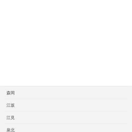
尼崎
尼崎亀谷
川田
斉藤ボクシングスポーツ
新日本大阪
明石
本橋プロボクシング
森岡
江坂
江見
泉北