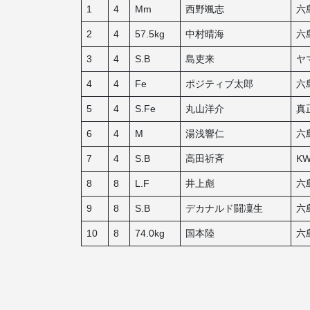
1
4
Mm
西野颯志
六
2
4
57.5kg
中村晴海
六
3
4
S.B
島吏来
ヤ
4
4
Fe
ポジティブ太郎
六
5
4
S.Fe
丸山洋介
真
6
4
M
湯浅響仁
六
7
4
S.B
高田祈斉
KW
8
8
L.F
井上彪
六
9
8
S.B
デカナルド闘凜生
六
10
8
74.0kg
国本陸
六