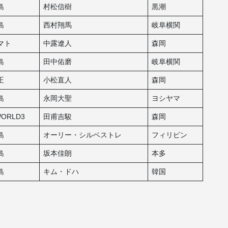
島
村松信樹
黒潮
島
西村翔馬
岐阜横関
マト
中露遼人
森岡
島
田中佑磨
岐阜横関
正
小松直人
森岡
島
永岡大聖
ヨシヤマ
ORLD3
田甫吉駿
森岡
島
オーリー・シルベストレ
フィリピン
島
坂本佳朗
本多
島
キム・ドハ
韓国