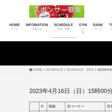
コ
ナ
ン
ビ
テ
ゲ
ン
ー
HOME
INFOMATION
SCHEDULE
GYM
RANK
T
ツ
シ
ホーム
お知らせ
日程・結果
ジム一
ランク
へ
ョ
覧
ス
ン
キ
に
ッ
移
プ
動
HOME
SCHEDULE
SCHEDULE 2023
2023年4
2023年4月16日（日）15時
R
階級
赤コーナー
所