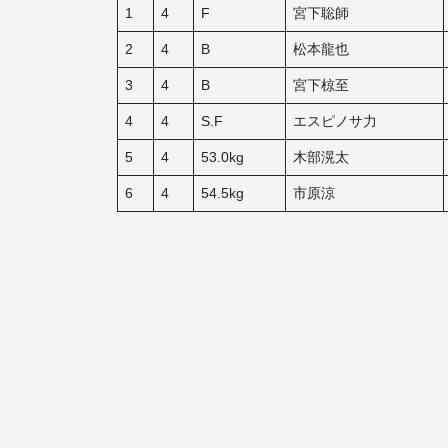
1
4
F
宮下聡師
2
4
B
松本龍也
3
4
B
宮下椋至
4
4
S.F
エスピノサ力
5
4
53.0kg
木部滉太
6
4
54.5kg
市原涼