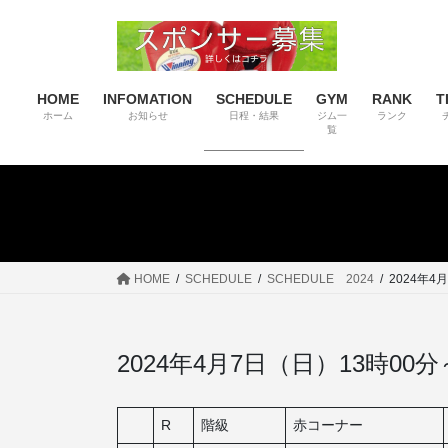
コ
ナ
ン
ビ
テ
ゲ
ン
ー
HOME
INFOMATION
SCHEDULE
GYM
RANK
T
ツ
シ
ホーム
お知らせ
日程・結果
ジム一
ランク
へ
ョ
覧
ス
ン
キ
に
ッ
移
プ
動
HOME
SCHEDULE
SCHEDULE 2024
2024年4
2024年4月7日（日）13時0
R
階級
赤コーナー