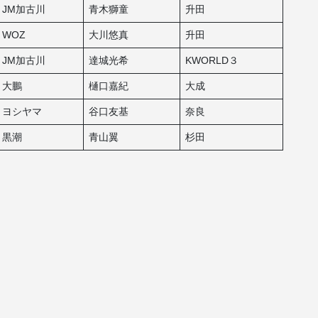
JM加古川
青木獅童
升田
WOZ
大川悠真
升田
JM加古川
達城光希
KWORLD３
大鵬
樋口嘉紀
大成
ヨシヤマ
谷口友基
奈良
黒潮
青山翼
杉田