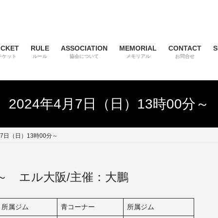
ICKET
RULE
ASSOCIATION
MEMORIAL
CONTACT
S
チケット
ルール
協会について
メモリアル
お問合せ
2024年4月7日（日）13時00分～
月7日（日）13時00分～
0分～ エル大阪/主催：大鵬
所属ジム
青コーナー
所属ジム