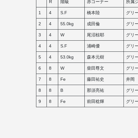
R
階級
赤コーナー
所属
1
4
S.F
橋本陸
グリ
2
4
55.0kg
成田倫
グリ
3
4
W
尾沼椋耶
グリ
4
4
S.F
浦崎優
グリ
5
4
53.0kg
森本元樹
グリ
6
8
W
柴田尊文
グリ
7
8
Fe
藤田祐史
井岡
8
8
B
那須亮祐
グリ
9
8
Fe
前田稔輝
グリ