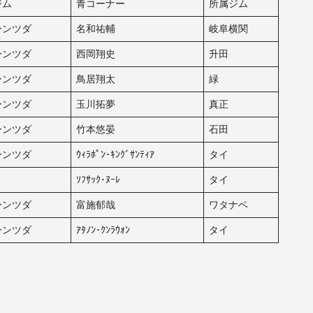
ジム
青コーナー
所属ジム
ーンツダ
名和祐輔
岐阜横関
ーンツダ
西岡翔史
升田
ーンツダ
鳥居翔太
緑
ーンツダ
玉川拓夢
真正
ーンツダ
竹本悠晏
石田
ーンツダ
ｳｨﾗﾎﾟﾝ･ｷﾝｸﾞｻﾝﾃｨｱ
タイ
ｿﾌｻｯｸ･ﾇｰﾚ
タイ
ーンツダ
富施郁哉
ワタナベ
ーンツダ
ｱﾀﾉﾝ･ｸﾝﾗｳｫﾝ
タイ