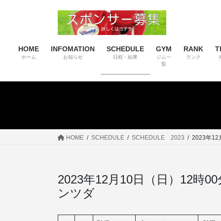
コ
ナ
ン
ビ
テ
ゲ
ン
ー
HOME
INFOMATION
SCHEDULE
GYM
RANK
T
ツ
シ
ホーム
お知らせ
日程・結果
ジム一
ランク
へ
ョ
覧
ス
ン
キ
に
ッ
移
プ
動
HOME
SCHEDULE
SCHEDULE 2023
2023年1
2023年12月10日（日）12
ンツダ