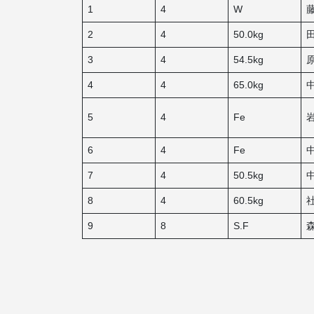
1
4
W
2
4
50.0kg
3
4
54.5kg
4
4
65.0kg
5
4
Fe
6
4
Fe
7
4
50.5kg
8
4
60.5kg
9
8
S.F