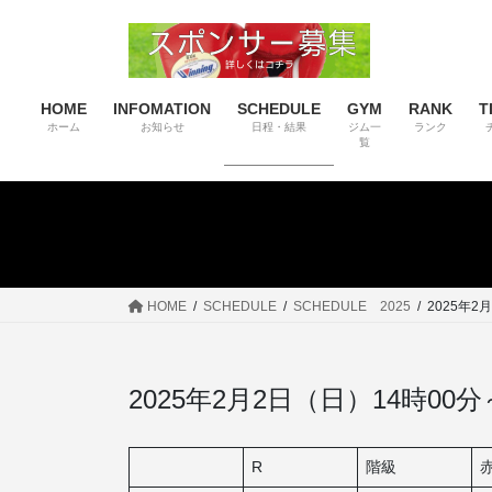
コ
ナ
ン
ビ
テ
ゲ
ン
ー
HOME
INFOMATION
SCHEDULE
GYM
RANK
T
ツ
シ
ホーム
お知らせ
日程・結果
ジム一
ランク
へ
ョ
覧
ス
ン
キ
に
ッ
移
プ
動
HOME
SCHEDULE
SCHEDULE 2025
2025年2
2025年2月2日（日）14時00
R
階級