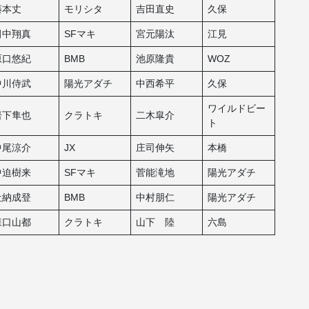
藤本丈
モリシタ
吉田直史
久保
田中翔真
SFマキ
宮元陽汰
江見
原口悠紀
BMB
池原隆貴
WOZ
中川侍武
陽光アダチ
中西希平
久保
ワイルドビー
岩下隼也
クラトキ
二木皐介
ト
中尾涼介
JX
庄司伸矢
本橋
中迫樹来
SFマキ
菅能滝地
陽光アダチ
社納成登
BMB
中村朋仁
陽光アダチ
森口山都
クラトキ
山下 陸
六島