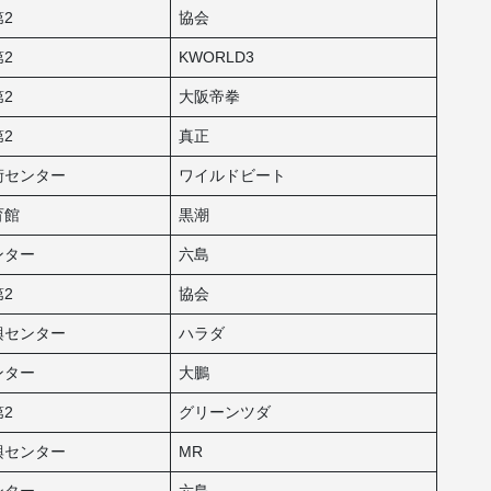
2
協会
2
KWORLD3
2
大阪帝拳
2
真正
術センター
ワイルドビート
育館
黒潮
ンター
六島
2
協会
興センター
ハラダ
ンター
大鵬
2
グリーンツダ
興センター
MR
ンター
六島