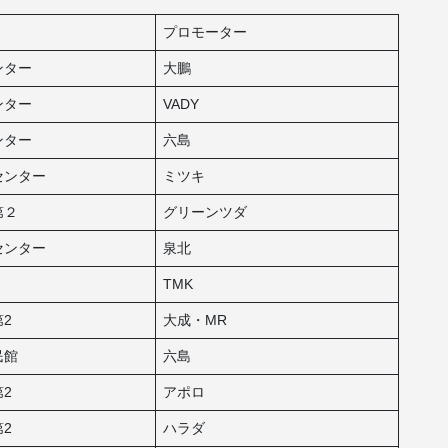
プロモーター
ンター
大鵬
ンター
VADY
ンター
六島
センター
ミツキ
第２
グリーンツダ
センター
泉北
TMK
2
大成・MR
民館
六島
2
アポロ
2
ハラダ