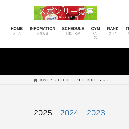
コ
ナ
ン
ビ
テ
ゲ
ン
ー
HOME
INFOMATION
SCHEDULE
GYM
RANK
T
ツ
シ
ホーム
お知らせ
日程・結果
ジム一
ランク
へ
ョ
覧
ス
ン
キ
に
ッ
移
プ
動
HOME
SCHEDULE
SCHEDULE 2025
2025
2024
2023