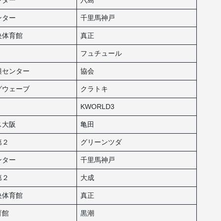
ンター
千里馬神戸
央体育館
真正
フュチュール
興センター
協会
グウェーブ
クラトキ
KWORLD3
ス大阪
亀田
第２
グリーンツダ
ンター
千里馬神戸
第２
大成
央体育館
真正
育館
黒潮