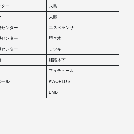
ンター
六島
ー
大鵬
興センター
エスペランサ
興センター
堺春木
興センター
ミツキ
館
姫路木下
フュチュール
ホール
KWORLD３
BMB