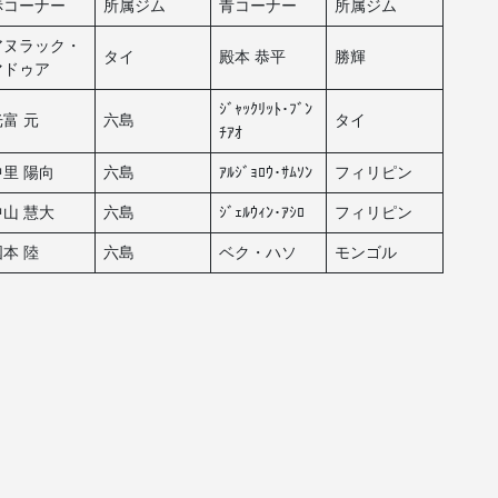
赤コーナー
所属ジム
青コーナー
所属ジム
アヌラック・
タイ
殿本 恭平
勝輝
マドゥア
ｼﾞｬｯｸﾘｯﾄ･ﾌﾞﾝ
光富 元
六島
タイ
ﾁｱｵ
中里 陽向
六島
ｱﾙｼﾞｮﾛｳ･ｻﾑｿﾝ
フィリピン
中山 慧大
六島
ｼﾞｪﾙｳｨﾝ･ｱｼﾛ
フィリピン
国本 陸
六島
ベク・ハソ
モンゴル