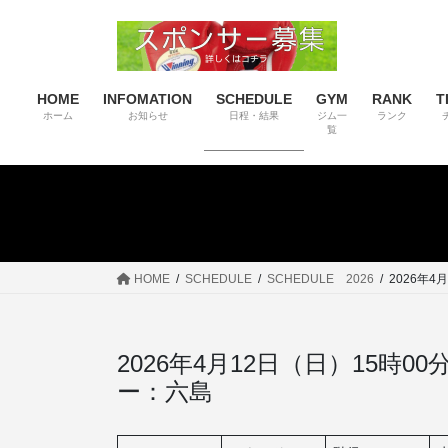
コ
ナ
ン
ビ
テ
ゲ
ン
ー
HOME
INFOMATION
SCHEDULE
GYM
RANK
T
ツ
シ
ホーム
お知らせ
日程・結果
ジム一
ランク
へ
ョ
覧
ス
ン
キ
に
ッ
移
プ
動
HOME
SCHEDULE
SCHEDULE 2026
2026年4
2026年4月12日（日）15時
ー：六島