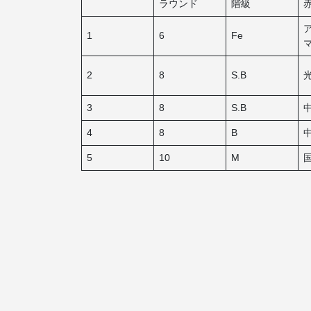
ラウンド
階級
1
6
Fe
2
8
S.B
3
8
S.B
4
8
B
5
10
M