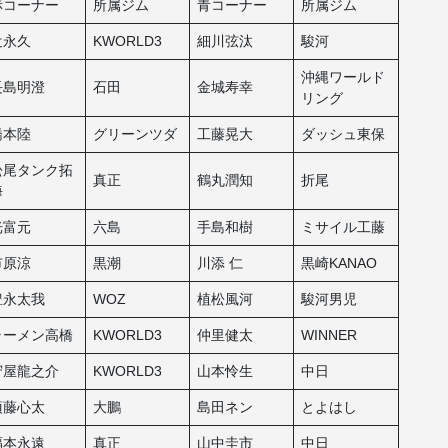
赤コーナー
所属ジム
青コーナー
所属ジム
辻永久
KWORLD3
細川弦汰
駿河
沖縄ワールド
長島明澄
石田
金城寿幸
リング
橋本陸
グリーンツダ
工藤晃大
ダッシュ東保
松尾タンク拓
真正
鶴丸潤知
折尾
海
光富元
六島
手島和樹
ミサイル工藤
市原涼
黒潮
川添 仁
黒崎KANAO
豊永太我
WOZ
植松風河
駿河男児
ラーメン高橋
KWORLD3
仲里健太
WINNER
守屋龍之介
KWORLD3
山本怜生
中日
須藤心太
大鵬
島田ネン
とよはし
福本永遠
真正
山中圭市
中日