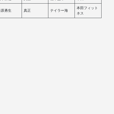
本田フィット
藤原勇生
真正
テイラー海
ネス