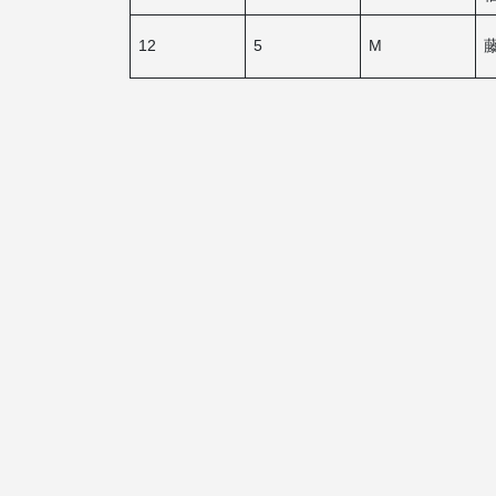
12
5
M