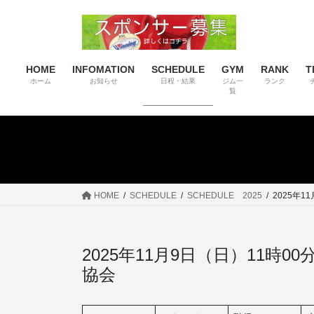
コ
ナ
ン
ビ
テ
ゲ
ン
ー
HOME
INFOMATION
SCHEDULE
GYM
RANK
T
ツ
シ
ホーム
お知らせ
日程・結果
ジム一
ランク
へ
ョ
覧
ス
ン
キ
に
ッ
移
プ
動
HOME
SCHEDULE
SCHEDULE 2025
2025年1
2025年11月9日（日）11時
協会