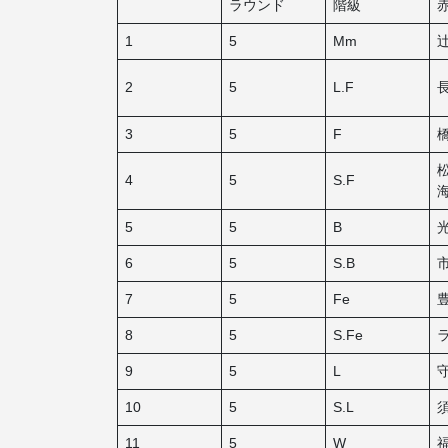
ラウンド
階級
1
5
Mm
2
5
L.F
3
5
F
4
5
S.F
5
5
B
6
5
S.B
7
5
Fe
8
5
S.Fe
9
5
L
10
5
S.L
11
5
W